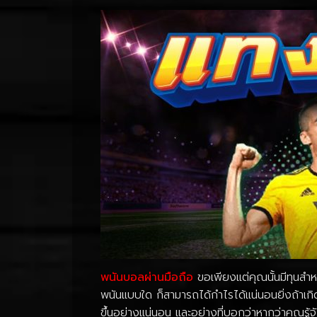
พนันบอลผ่านมือถือ
ขอเพียงแต่คุณนั้นมีทุนสำห
พนันแบบใด ก็สามารถได้กำไรได้แน่นอนยิ่งถ้าเ
ขึ้นอย่างแน่นอน และอย่างที่บอกว่าหากว่าคุณรู้จ