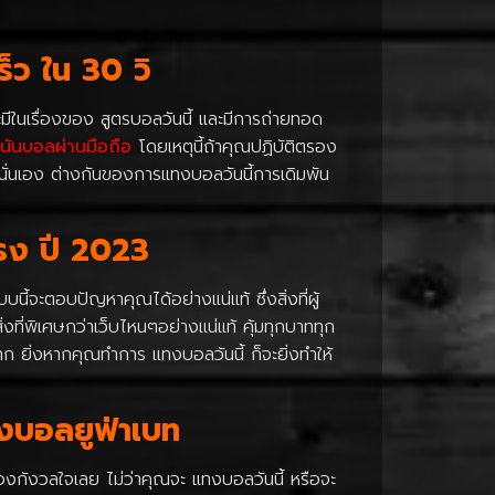
็ว ใน 30 วิ
จะมีในเรื่องของ สูตรบอลวันนี้ และมีการถ่ายทอด
นันบอลผ่านมือถือ
โดยเหตุนี้ถ้าคุณปฏิบัติตรอง
ั่นเอง ต่างกันของการแทงบอลวันนี้การเดิมพัน
รง ปี 2023
นี้จะตอบปัญหาคุณได้อย่างแน่แท้ ซึ่งสิ่งที่ผู้
่งที่พิเศษกว่าเว็บไหนๆอย่างแน่แท้ คุ้มทุกบาททุก
ก ยิ่งหากคุณทำการ แทงบอลวันนี้ ก็จะยิ่งทำให้
ทงบอลยูฟ่าเบท
นต้องกังวลใจเลย ไม่ว่าคุณจะ แทงบอลวันนี้ หรือจะ