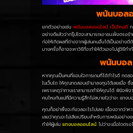
พนันบอลออ
ยกตัวอย่างเช่น
พนันบอลออนไลน์ เว็บไหนดี
กา
อย่างดีแล้วว่ากรุ๊ปใดจะสามารถเอาชนะฝั่งตรงข้า
ก่อให้เกิดผลที่ต่างจากผู้เล่นคนอื่นได้เป็นอย่างดีด
บางครั้งก็อาจจะหาวิธีที่จะทำให้ตัวเองไปสู่วิธี
พนันบอล ถ
หากคุณเป็นคนที่ชอบใจการเกมที่ได้กำไรดี ทดสอบเล
ในเว็บใด ให้คุณทดสอบเข้ามาลงทุนได้เลยเมื่อ ซึ่ง
เพราะเหตุว่าทางเราสามารถทำให้คุณได้ พินิจพิจ
คนไหนกันแน่ที่มีความรู้สึกไม่สบายใจว่าจะ แทงบอ
คุณก็อย่าพึ่งจะกังวลอะไรไปเลย เนื่องจากว่าหาก
เลยว่าคุณจะไม่เสียเปรียบสำหรับการพนันอย่างแน่
ทำให้ผู้เล่น
แทงบอลออนไลน์
ไม่ว่าจะเมื่อใดตรง