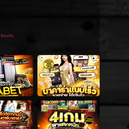
-boots