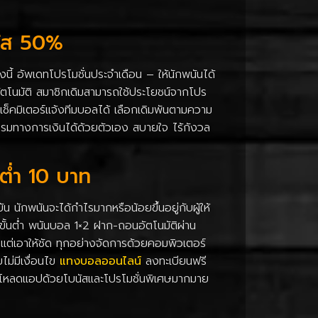
นัส 50%
งนี้ อัพเดทโปรโมชั่นประจำเดือน – ให้นักพนันได้
ยอัตโนมัติ สมาชิกเดิมสามารถใช้ประโยชน์จากโปร
 เช็คมิเตอร์แจ้งทีมบอลได้ เลือกเดิมพันตามความ
รรมทางการเงินได้ด้วยตัวเอง สบายใจ ไร้กังวล
ต่ำ 10 บาท
น นักพนันจะได้กำไรมากหรือน้อยขึ้นอยู่กับผู้ให้
ีขั้นต่ำ พนันบอล 1×2 ฝาก-ถอนอัตโนมัติผ่าน
แต่เอาให้ชัด ทุกอย่างจัดการด้วยคอมพิวเตอร์
ม่มีเงื่อนไข
แทงบอลออนไลน์
ลงทะเบียนฟรี
าวน์โหลดแอปด้วยโบนัสและโปรโมชั่นพิเศษมากมาย