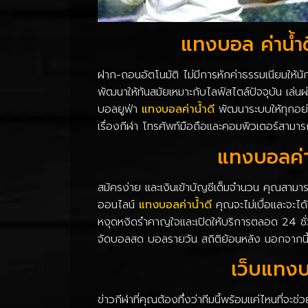
แทงบอล ค่าน้ำด
ฝาก-ถอนอัตโนมัติ ไม่มีการหักค่าธรรมเนียมให้
พัฒนาให้ทันสมัยเหมาะกับไลฟ์สไตล์ปัจจุบัน เ
บอลยูฟ่า
แทงบอลค่าน้ำดี
พัฒนาระบบให้ทุกอย่าง
เรื่องกีฬา โทรศัพท์มือถือและคอมพิวเตอร์สามา
แทงบอลค่า
สมัครง่าย และเงินเข้าบัญชีเต็มจำนวน คุณสามารถ
ออนไลน์
แทงบอลค่าน้ำดี
คุณจะไม่เบื่อและจะได้
หงุดหงิดรำคาญใจและเปิดให้บริการตลอด 24 ชั่วโม
จัดบอลสด บอลรายวัน สถิติย้อนหลัง นอกจากนี
เว็บแทงบ
ข่าวกีฬาที่คุณต้องทึ่งว่าทีมนี้พร้อมแค่ไหนที่จะ