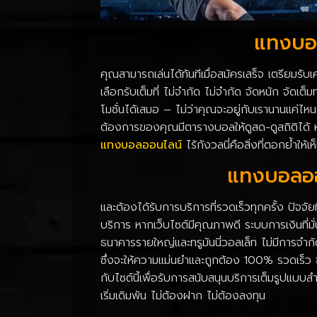
แทงบอล
คุณสามารถเล่นได้ทันทีเมื่อสมัครเสร็จ เตรียมรับ
เลือกรับเต็มที่ ไม่จำกัด ไม่จำกัด จัดหนัก จัด
โมชั่นได้เสมอ – ไม่ว่าคุณจะอยู่กับเรานานแค่ไห
ต้องการของคุณมีตารางบอลให้ดูสด-ดูสถิติได้ 
แทงบอลออนไลน์
ไร้กังวลนี่คือสิ่งที่ตอกย้ำใ
แทงบอลออน
และต้องได้รับการบริการที่รวดเร็วทุกครั้ง ปัจจั
บริการ หากเว็บไซต์มีคุณภาพดี ระบบการเงินที่ม
ธนาคารรายใหญ่และทรูมันนี่วอลเล็ท ไม่มีการจำ
ซึ่งจะให้ความแม่นยำและถูกต้อง 100% รวดเร็ว 
กับไซต์นี้เพื่อรับการสนับสนุนบริการเต็มรูปแ
เริ่มเดิมพัน ไม่ต้องฝาก ไม่ต้องลงทุน