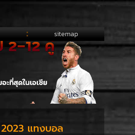
ม
sitemap
ดปี 2023 แทงบอล