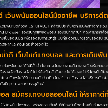
ี เว็บพนันออนไลน์มืออาชีพ บริการดี
นักเดิมพันหมดกังวล และ UFABET กล้ารับประกันความมั่นคงทางการเงิน 
ล่นผ่าน Browser รองรับทุกแพลตฟอร์ม รองรับทุกภาษา คุณสามารถเลือก
เป็นอัตโนมัติ เพื่อรองรับการเข้าสู่ระบบที่สะดวกมีมาตรฐานรองรับ รับ
รถใช้ฝากและถอนได้อย่างรวดเร็ว
น้ำดี เว็บไซต์แทงบอล และการเดิมพัน
เล่นพนันบอลได้ไม่มีขั้นต่ำทั้งกลางวันและกลางคืน และพร้อมรับผลประโยชน
รับรางวัลเป็นรางวัลที่ไม่ใช่ตัวเงิน ฉันรับประกันได้ว่าจะทำให้นักพนันม
ง นักพนันได้รับความคุ้มค่า เป็นอันเสร็จการรับรางวัล บริการด้วยใจ เร
้ยังมีคุณภาพของบรรจุภัณฑ์
อล สมัครแทงบอลออนไลน์ ให้ราคาดีที
ช่วยให้นักพนันมีความสุข สร้างความตื่นเต้นให้นักพนันได้อย่างเต็มที่ แล