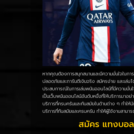
หากคุณต้องการสนุกสนานและมีความมั่นใจในการเล
ปลอดภัยและการันตีเงินจริง สมัครง่าย และเล่นได
ประสบการณ์ในการเล่นพนันออนไลน์ที่มีความมั่น
เป็นเว็บพนันออนไลน์อันดับหนึ่งที่ให้บริการมาอ
บริการที่ครบครันและทันสมัยในด้านต่าง ๆ ทำให้นั
บริการที่ทันสมัยและครบครัน ทำให้ผู้ใช้งานสา
สมัคร แทงบอลu