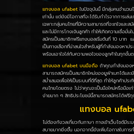
แทงบอล ufabet
ในปัจจุบันนี้ มีกลุ่มคนจำน
เท่านั้น แต่ยังมีโอกาสที่จะได้รับกำไรจากการเล่น
เฉพาะกลุ่มคนไทยที่มีความสามารถที่จะเทใจและสมัค
และไม่มีการโกงเงินลูกค้า ทำให้เกิดความเชื่อม
สมัครเป็นสมาชิกฟรี
แทงบอลเริ่มต้นที่ 10 บาท
แล
เป็นทางเลือกที่น่าสนใจสำหรับผู้ที่กำลังมองหาปร
พร้อมเอาใจใส่กับความพอใจของลูกค้าในทุกขั้น
แทงบอล ufabet บนมือถือ
ถ้าคุณกำลังมองหา
สามารถสมัครเป็นสมาชิกใหม่ของยูฟ่าเบทได้และย
สม่ำเสมอเพื่อให้เป็นระบบที่ดีที่สุด ทำให้ลูกค
คนไทยโดยตรง ไม่ว่าคุณจะเป็นมือใหม่หรือมือเก่า
ง่ายมาก ๆ สิทธิประโยชน์นี้สามารถสมัครได้ฟรี
แทงบอล ufabet
ไม่ต้องกังวลเกี่ยวกับภาษา ทางเข้าเว็บไซต์มีระ
สบายมากยิ่งขึ้น นอกจากนี้ยังเพิ่มโอกาสในการท