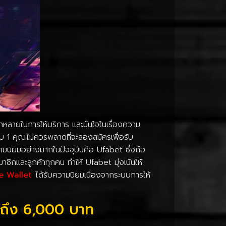
หลายในการให้บริการ และมั่นใจในเรื่องความ
ดับ 1 คุณไม่ควรพลาดที่จะลองสมัครเพื่อรับ
มนิยมอย่างมากในปัจจุบันคือ Ufabet ซึ่งถือ
ชิกและลูกค้าทุกคน ทำให้ Ufabet มุ่งเน้นให้
e Wallet
ได้รับความนิยมเนื่องจากระบบการให้
ดถึง 6,000 บาท