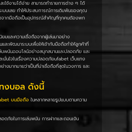
และใช้งานได้ง่าย สามารถทำรายการต่าง ๆ ได้
งระบบเลย ทำให้ประสบการณ์การเดิมพันของคุณ
่องจากมือถือเป็นอุปกรณ์สำคัญที่ทุกคนต้องพก
มนิยมและความเชื่อถือจากผู้เล่นมาอย่าง
พัฒนาระบบเพื่อให้เข้ากับมือถือทำให้ลูกค้าที่
รเล่นพนันออนไลน์อย่างสนุกสนานและปลอดภัย และ
จและมั่นใจในเรื่องความปลอดภัยufabet เว็บแทง
่างมากมายว่าเป็นที่น่าเชื่อถือที่สุดในวงการ และ
งบอล ดังนี้
bet บนมือถือ
ในหลากหลายรูปแบบตามความ
ามปลอดภัยในการเล่นพนัน การฝากและถอนเงิน