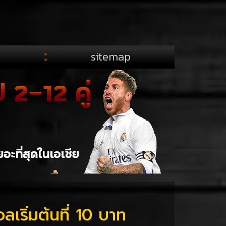
ม
sitemap
เริ่มต้นที่ 10 บาท