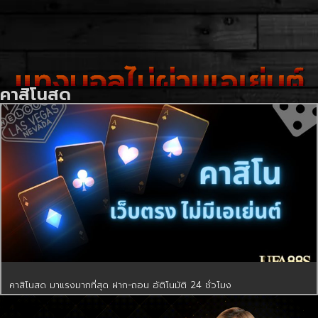
คาสิโนสด
คาสิโนสด มาแรงมากที่สุด ฝาก-ถอน อัติโนมัติ 24 ชั่วโมง