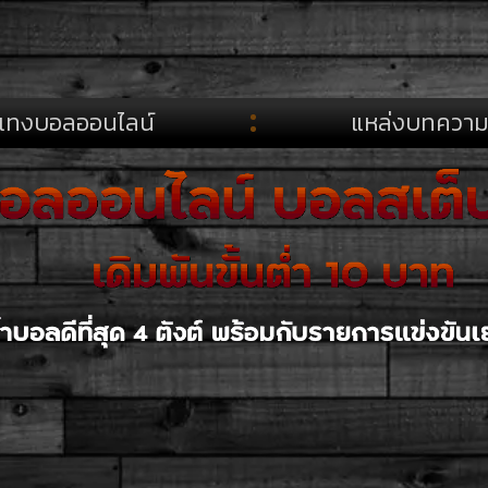
แทงบอลออนไลน์
แหล่งบทควา