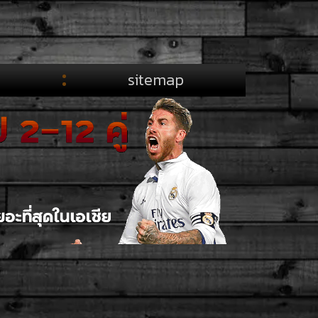
ม
sitemap