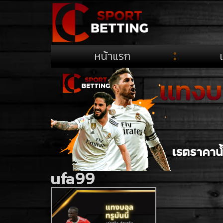
หน้าแรก
ufa99