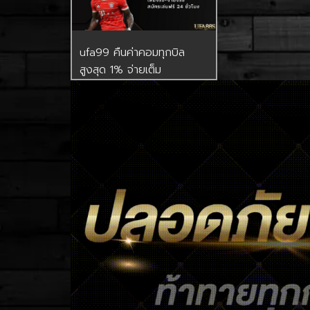
ufa99 คืนค่าคอมทุกบิล
สูงสุด 1% จ่ายเต็ม